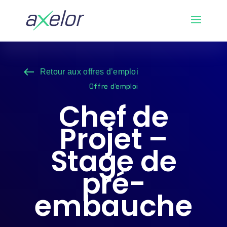
west
Retour aux offres d’emploi
Offre d’emploi
Chef de
Projet –
Stage de
pré-
embauche