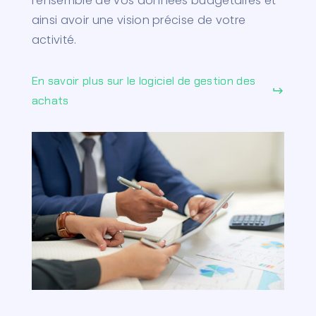
l’ensemble de vos données budgétaires et
ainsi avoir une vision précise de votre
activité.
En savoir plus sur le logiciel de gestion des
keyboard_return
achats