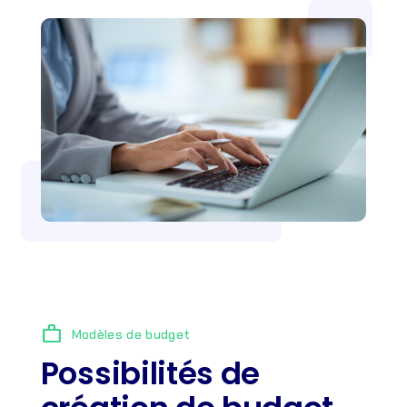
work
Modèles de budget
Possibilités de