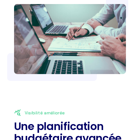
query_stats
Visibilité améliorée
Une planification
budgétaire avancée