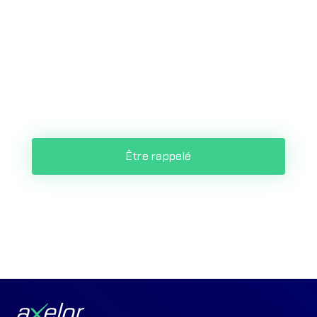
un suivi en temps réel, gérez vos budgets
de manière précise et efficace. Grâce à des
outils analytiques avancés et un contrôle
automatisé, réduisez les tâches manuelles
et améliorez vos prises de décision
financières.
Être rappelé