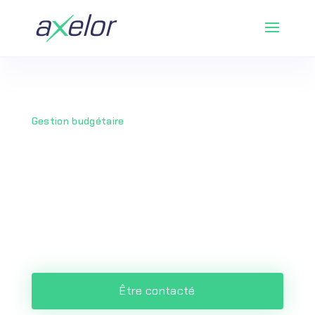
Gestion budgétaire
Pilotez en temps
réel vos budgets
avec Axelor
Être contacté