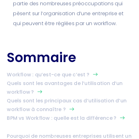
partie des nombreuses préoccupations qui
pèsent sur l’organisation d’une entreprise et
qui peuvent être réglées par un workflow.
Sommaire
Workflow : qu’est-ce que c’est ?
east
Quels sont les avantages de l’utilisation d’un
workflow ?
east
Quels sont les principaux cas d’utilisation d’un
workflow à connaître ?
east
BPM vs Workflow : quelle est la différence ?
east
Pourquoi de nombreuses entreprises utilisent un