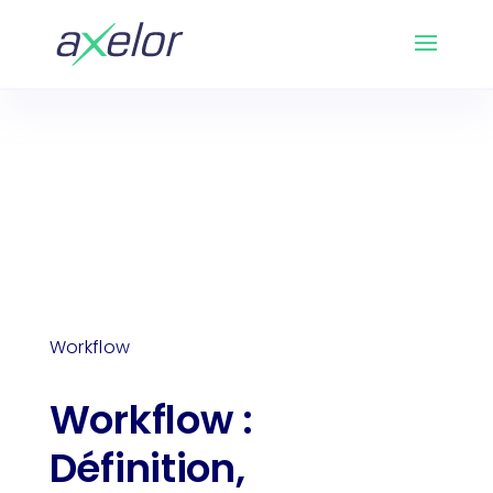
Workflow : Définition,
Guide
Axelor
>
>
explications et
BPM
fonctionnalités
Workflow
Workflow :
Définition,