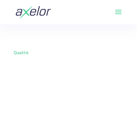
Qualité
Gestion de la
qualité
Axelor vous propose une solution complète
pour améliorer vos processus qualité. La
gestion de la qualité est essentielle pour
garantir la conformité de vos
produits/services et la satisfaction de vos